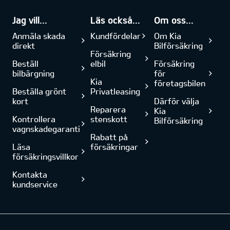
Jag vill...
Läs också...
Om oss...
Anmäla skada
Kundfördelar
Om Kia
direkt
Bilförsäkring
Försäkring
Beställ
elbil
Försäkring
bilbärgning
för
Kia
företagsbilen
Beställa grönt
Privatleasing
kort
Därför välja
Reparera
Kia
Kontrollera
stenskott
Bilförsäkring
vagnskadegaranti
Rabatt på
Läsa
försäkringar
försäkringsvillkor
Kontakta
kundservice