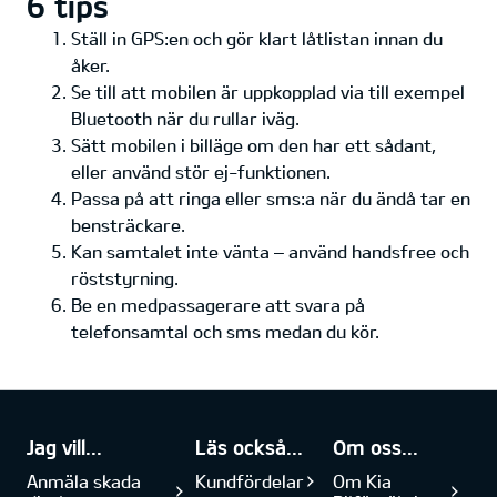
6 tips
Ställ in GPS:en och gör klart låtlistan innan du
åker.
Se till att mobilen är uppkopplad via till exempel
Bluetooth när du rullar iväg.
Sätt mobilen i billäge om den har ett sådant,
eller använd stör ej-funktionen.
Passa på att ringa eller sms:a när du ändå tar en
bensträckare.
Kan samtalet inte vänta – använd handsfree och
röststyrning.
Be en medpassagerare att svara på
telefonsamtal och sms medan du kör.
Jag vill...
Läs också...
Om oss...
Anmäla skada
Kundfördelar
Om Kia