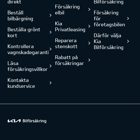
direkt
Bilförsäkring
Försäkring
Beställ
elbil
Försäkring
bilbärgning
för
Kia
företagsbilen
Beställa grönt
Privatleasing
kort
Därför välja
Reparera
Kia
Kontrollera
stenskott
Bilförsäkring
vagnskadegaranti
Rabatt på
Läsa
försäkringar
försäkringsvillkor
Kontakta
kundservice